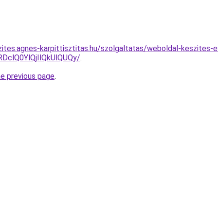
zites.agnes-karpittisztitas.hu/szolgaltatas/weboldal-keszites-
clQ0YlQjIlQkUlQUQy/
.
he previous page
.