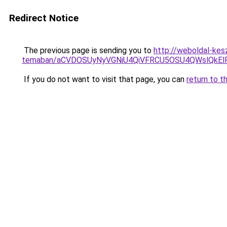
Redirect Notice
The previous page is sending you to
http://weboldal-kes
temaban/aCVDOSUyNyVGNiU4QiVFRCU5OSU4QWslQkElRD
If you do not want to visit that page, you can
return to t